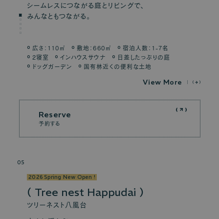
シームレスにつながる庭とリビングで、
みんなともつながる。
…
広さ：110㎡
敷地：660㎡
宿泊人数：1-7名
2寝室
インハウスサウナ
日差したっぷりの庭
ドッグガーデン
国有林近くの便利な土地
V
i
e
w
M
o
r
e
Reserve
予約する
05
2026 Spring New Open !
Tree nest Happudai
ツリーネスト八風台