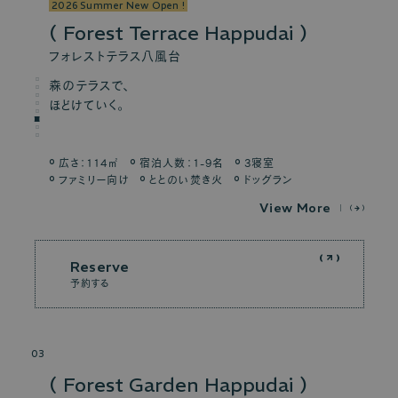
2026 Summer New Open !
Forest Terrace Happudai
フォレストテラス八風台
森のテラスで、
ほどけていく。
…
広さ：114㎡
宿泊人数：1-9名
3寝室
ファミリー向け
ととのい焚き火
ドッグラン
V
i
e
w
M
o
r
e
Reserve
予約する
03
Forest Garden Happudai