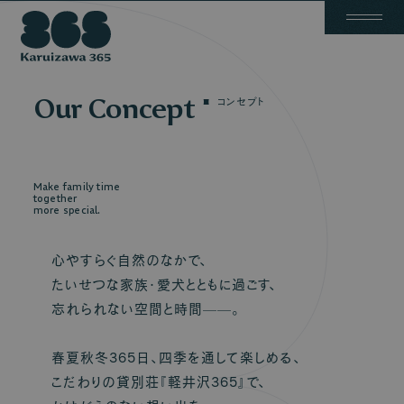
Have a special time
Have a special time
with your beloved dog.
with your beloved dog.
A
b
o
u
t
S
t
a
y
N
e
w
s
F
a
q
C
o
n
t
a
c
t
愛犬を連れて、特別を過ごす。
愛犬を連れて、特別を過ごす。
軽
井
Our Concept
コンセプト
沢
365
Make family time
together
more special.
心やすらぐ自然のなかで、
たいせつな家族・愛犬とともに過ごす、
忘れられない空間と時間——。
春夏秋冬365日、四季を通して楽しめる、
こだわりの貸別荘『軽井沢365』で、