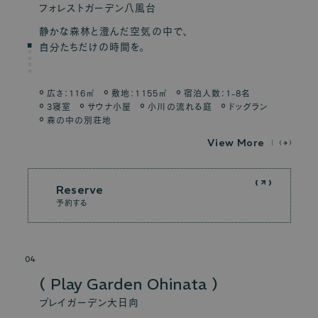
フォレストガーデン八風台
静かな森林と澄んだ空気の中で、
自分たちだけの時間を。
…
広さ：116㎡
敷地：1155㎡
宿泊人数：1-8名
3寝室
サウナ小屋
小川の流れる庭
ドッグラン
森の中の別荘地
V
i
e
w
M
o
r
e
Reserve
予約する
04
Play Garden Ohinata
プレイガーデン大日向