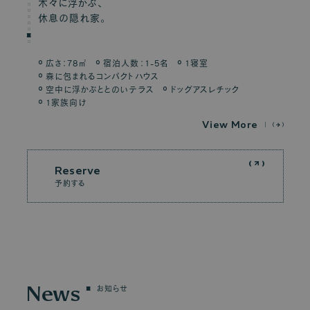
木々に浮かぶ、
休息の隠れ家。
広さ：78㎡
宿泊人数：1-5名
1寝室
森に包まれるコンパクトハウス
空中に浮かぶととのいテラス
ドッグアスレチック
1家族向け
V
i
e
w
M
o
r
e
Reserve
予約する
News
お知らせ