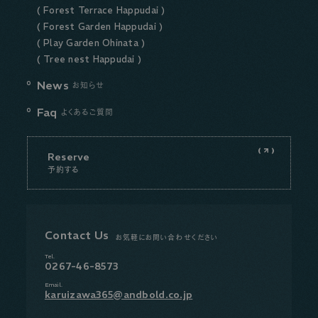
( Forest Terrace Happudai )
( Forest Garden Happudai )
( Play Garden Ohinata )
( Tree nest Happudai )
News
お知らせ
Faq
よくあるご質問
Reserve
予約する
Contact Us
お気軽にお問い合わせください
Tel.
0267-46-8573
Email.
karuizawa365@andbold.co.jp