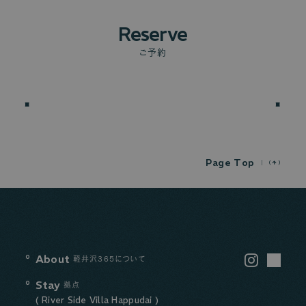
Reserve
ご予約
P
a
g
e
T
o
p
About
Instagram
軽井沢365について
LINE
Stay
拠点
( River Side Villa Happudai )