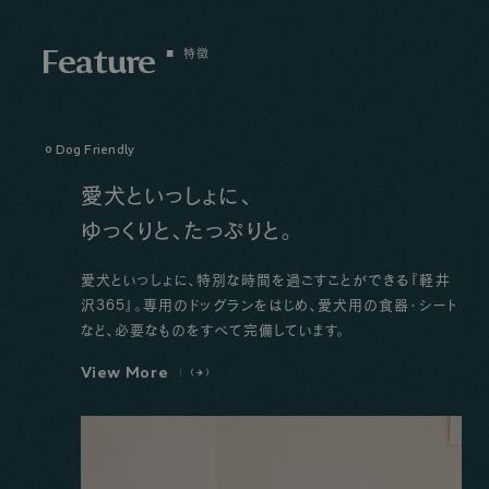
Feature
特徴
Dog Friendly
愛犬といっしょに、
ゆっくりと、たっぷりと。
愛犬といっしょに、特別な時間を過ごすことができる『軽井
沢365』。専用のドッグランをはじめ、愛犬用の食器・シート
など、必要なものをすべて完備しています。
V
i
e
w
M
o
r
e