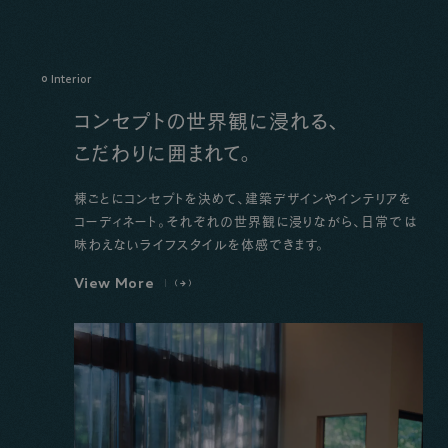
Interior
コンセプトの世界観に浸れる、
こだわりに囲まれて。
棟ごとにコンセプトを決めて、建築デザインやインテリアを
コーディネート。それぞれの世界観に浸りながら、日常では
味わえないライフスタイルを体感できます。
V
i
e
w
M
o
r
e