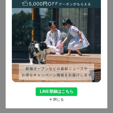
01
River Side Villa Happudai
リバーサイドヴィラ八風台
川の音に包まれる、
森のプライベートステイ。
…
広さ：170㎡
敷地：830㎡
宿泊人数：1-12名
3寝室
川沿いのサウナ＆水風呂
リバービュー
ドッグガーデン
森の中の別荘地
V
i
e
w
M
o
r
e
Reserve
予約する
LINE登録はこちら
✕ 閉じる
02