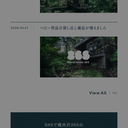
2026.04.21
ベビー用品の貸し出し備品が増えました
V
i
e
w
A
l
l
SNSで軽井沢365の