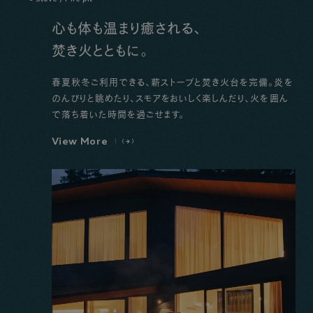
心も体も温まり癒される、
焚き火とともに。
春夏秋冬ご利用できる、薪ストーブと焚き火台を完備。炎を
のんびりと眺めたり、スモアをおいしく楽しんだり、火を囲ん
で落ち着いた時間を過ごせます。
V
i
e
w
M
o
r
e