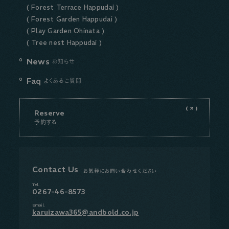
( Forest Terrace Happudai )
( Forest Garden Happudai )
( Play Garden Ohinata )
( Tree nest Happudai )
News
お知らせ
Faq
よくあるご質問
Reserve
予約する
Contact Us
お気軽にお問い合わせください
Tel.
0267-46-8573
Email.
karuizawa365@andbold.co.jp