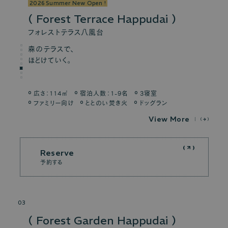
2026 Summer New Open !
Forest Terrace Happudai
フォレストテラス八風台
森のテラスで、
ほどけていく。
広さ：114㎡
宿泊人数：1-9名
3寝室
ファミリー向け
ととのい焚き火
ドッグラン
V
i
e
w
M
o
r
e
Reserve
予約する
03
Forest Garden Happudai