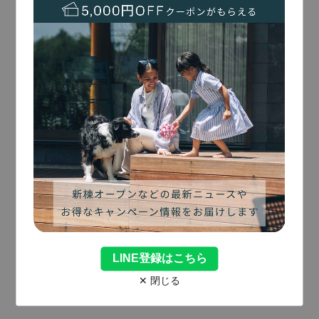
01
River Side Villa Happudai
リバーサイドヴィラ八風台
川の音に包まれる、
森のプライベートステイ。
広さ：170㎡
敷地：830㎡
宿泊人数：1-12名
3寝室
川沿いのサウナ＆水風呂
リバービュー
ドッグガーデン
森の中の別荘地
V
i
e
w
M
o
r
e
Reserve
予約する
LINE登録はこちら
✕ 閉じる
02