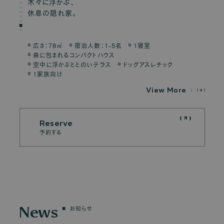
木々に浮かぶ、
休息の隠れ家。
広さ：78㎡
宿泊人数：1-5名
1寝室
森に包まれるコンパクトハウス
空中に浮かぶととのいテラス
ドッグアスレチック
1家族向け
V
i
e
w
M
o
r
e
Reserve
予約する
News
お知らせ