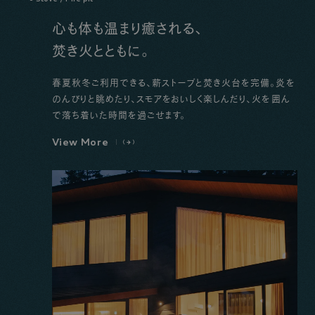
心も体も温まり癒される、
焚き火とともに。
春夏秋冬ご利用できる、薪ストーブと焚き火台を完備。炎を
のんびりと眺めたり、スモアをおいしく楽しんだり、火を囲ん
で落ち着いた時間を過ごせます。
V
i
e
w
M
o
r
e