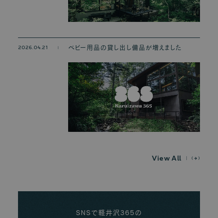
2026.04.21
ベビー用品の貸し出し備品が増えました
V
i
e
w
A
l
l
SNSで軽井沢365の