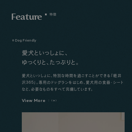
Feature
特徴
Dog Friendly
愛犬といっしょに、
ゆっくりと、たっぷりと。
愛犬といっしょに、特別な時間を過ごすことができる『軽井
沢365』。専用のドッグランをはじめ、愛犬用の食器・シート
など、必要なものをすべて完備しています。
V
i
e
w
M
o
r
e