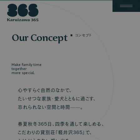
Have a special time
Have a special time
with your beloved dog.
with your beloved dog.
A
b
o
u
t
S
t
a
y
N
e
w
s
F
a
q
C
o
n
t
a
c
t
愛犬を連れて、特別を過ごす。
愛犬を連れて、特別を過ごす。
軽
井
Our Concept
コンセプト
沢
365
Make family time
together
more special.
心やすらぐ自然のなかで、
たいせつな家族・愛犬とともに過ごす、
忘れられない空間と時間——。
春夏秋冬365日、四季を通して楽しめる、
こだわりの貸別荘『軽井沢365』で、