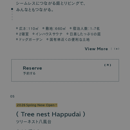
シームレスにつながる庭とリビングで、
みんなともつながる。
広さ：110㎡
敷地：660㎡
宿泊人数：1-7名
2寝室
インハウスサウナ
日差したっぷりの庭
ドッグガーデン
国有林近くの便利な土地
V
i
e
w
M
o
r
e
Reserve
予約する
05
2026 Spring New Open !
Tree nest Happudai
ツリーネスト八風台