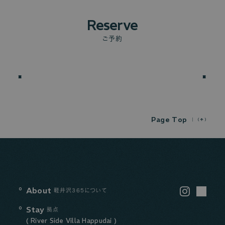
Reserve
ご予約
P
a
g
e
T
o
p
About
Instagram
軽井沢365について
LINE
Stay
拠点
( River Side Villa Happudai )