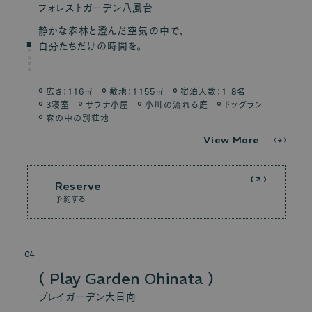
フォレストガーデン八風台
静かな森林と澄んだ空気の中で、
自分たちだけの時間を。
広さ：116㎡
敷地：1155㎡
宿泊人数：1-8名
3寝室
サウナ小屋
小川の流れる庭
ドッグラン
森の中の別荘地
V
i
e
w
M
o
r
e
Reserve
予約する
04
Play Garden Ohinata
プレイガーデン大日向