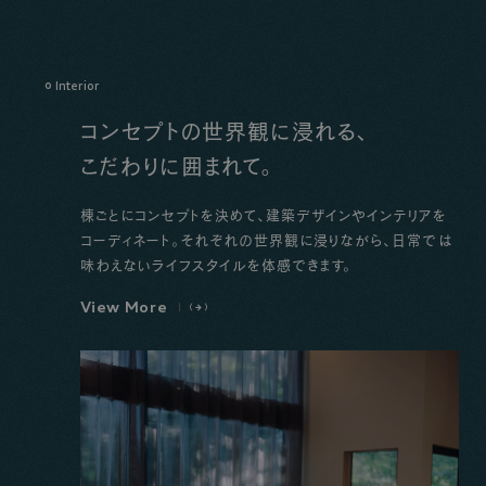
Interior
コンセプトの世界観に浸れる、
こだわりに囲まれて。
棟ごとにコンセプトを決めて、建築デザインやインテリアを
コーディネート。それぞれの世界観に浸りながら、日常では
味わえないライフスタイルを体感できます。
V
i
e
w
M
o
r
e