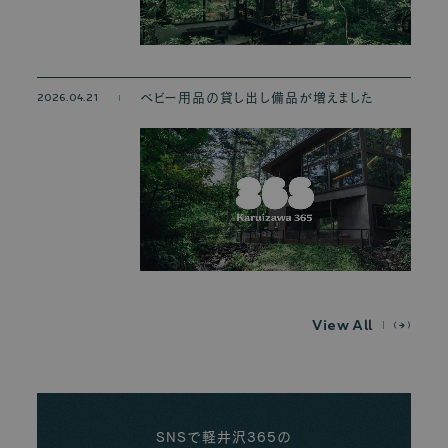
2026.04.21
ベビー用品の貸し出し備品が増えました
V
i
e
w
A
l
l
SNSで軽井沢365の