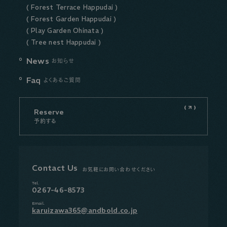
( Forest Terrace Happudai )
( Forest Garden Happudai )
( Play Garden Ohinata )
( Tree nest Happudai )
News
お知らせ
Faq
よくあるご質問
Reserve
予約する
Contact Us
お気軽にお問い合わせください
Tel.
0267-46-8573
Email.
karuizawa365@andbold.co.jp