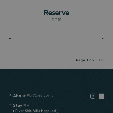
Reserve
ご予約
P
a
g
e
T
o
p
About
Instagram
軽井沢365について
LINE
Stay
拠点
( River Side Villa Happudai )