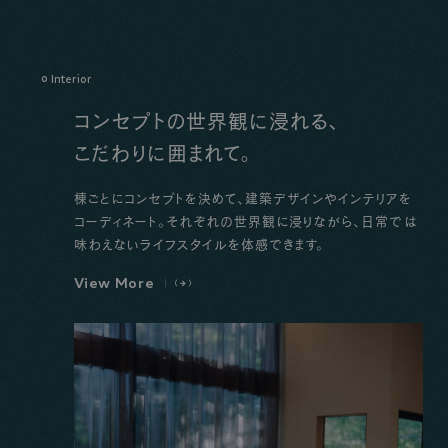
Interior
コンセプトの世界観に浸れる、
こだわりに囲まれて。
棟ごとにコンセプトを決めて、建築デザインやインテリアを
コーディネート。それぞれの世界観に浸りながら、日常では
味わえないライフスタイルを体感できます。
V
i
e
w
M
o
r
e