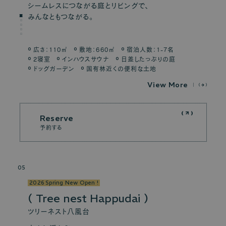
シームレスにつながる庭とリビングで、
みんなともつながる。
広さ：110㎡
敷地：660㎡
宿泊人数：1-7名
2寝室
インハウスサウナ
日差したっぷりの庭
ドッグガーデン
国有林近くの便利な土地
V
i
e
w
M
o
r
e
Reserve
予約する
05
2026 Spring New Open !
Tree nest Happudai
ツリーネスト八風台