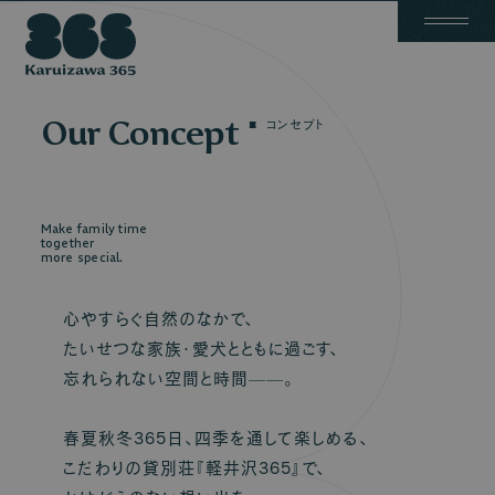
Have a special time
Have a special time
with your beloved dog.
with your beloved dog.
A
b
o
u
t
S
t
a
y
N
e
w
s
F
a
q
C
o
n
t
a
c
t
愛犬を連れて、特別を過ごす。
愛犬を連れて、特別を過ごす。
軽
井
Our Concept
コンセプト
沢
365
Make family time
together
more special.
心やすらぐ自然のなかで、
たいせつな家族・愛犬とともに過ごす、
忘れられない空間と時間——。
春夏秋冬365日、四季を通して楽しめる、
こだわりの貸別荘『軽井沢365』で、