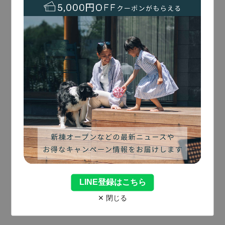
01
River Side Villa Happudai
リバーサイドヴィラ八風台
川の音に包まれる、
森のプライベートステイ。
広さ：170㎡
敷地：830㎡
宿泊人数：1-12名
3寝室
川沿いのサウナ＆水風呂
リバービュー
ドッグガーデン
森の中の別荘地
V
i
e
w
M
o
r
e
Reserve
予約する
LINE登録はこちら
✕ 閉じる
02