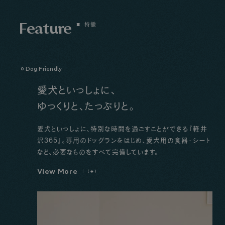
Feature
特徴
Dog Friendly
愛犬といっしょに、
ゆっくりと、たっぷりと。
愛犬といっしょに、特別な時間を過ごすことができる『軽井
沢365』。専用のドッグランをはじめ、愛犬用の食器・シート
など、必要なものをすべて完備しています。
V
i
e
w
M
o
r
e