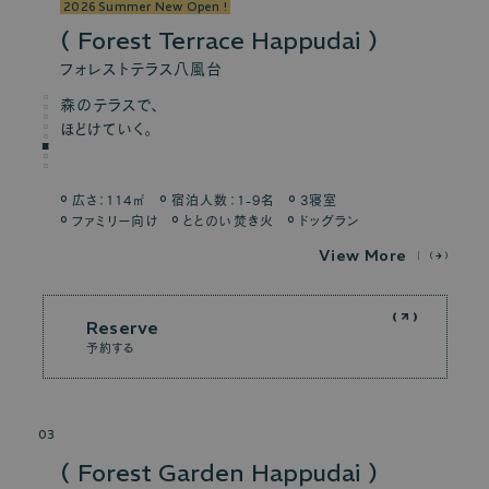
2026 Summer New Open !
Forest Terrace Happudai
フォレストテラス八風台
森のテラスで、
ほどけていく。
広さ：114㎡
宿泊人数：1-9名
3寝室
ファミリー向け
ととのい焚き火
ドッグラン
V
i
e
w
M
o
r
e
Reserve
予約する
03
Forest Garden Happudai