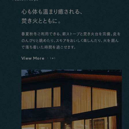
心も体も温まり癒される、
焚き火とともに。
春夏秋冬ご利用できる、薪ストーブと焚き火台を完備。炎を
のんびりと眺めたり、スモアをおいしく楽しんだり、火を囲ん
で落ち着いた時間を過ごせます。
V
i
e
w
M
o
r
e