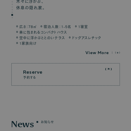
木々に浮かぶ、
休息の隠れ家。
広さ：78㎡
宿泊人数：1-5名
1寝室
森に包まれるコンパクトハウス
空中に浮かぶととのいテラス
ドッグアスレチック
1家族向け
V
i
e
w
M
o
r
e
Reserve
予約する
News
お知らせ