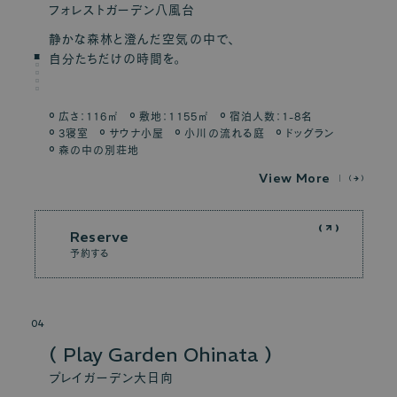
フォレストガーデン八風台
静かな森林と澄んだ空気の中で、
自分たちだけの時間を。
広さ：116㎡
敷地：1155㎡
宿泊人数：1-8名
3寝室
サウナ小屋
小川の流れる庭
ドッグラン
森の中の別荘地
V
i
e
w
M
o
r
e
Reserve
予約する
04
Play Garden Ohinata
プレイガーデン大日向